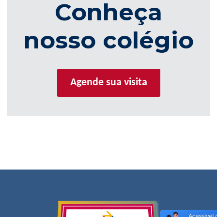
Conheça
nosso colégio
Agende sua visita