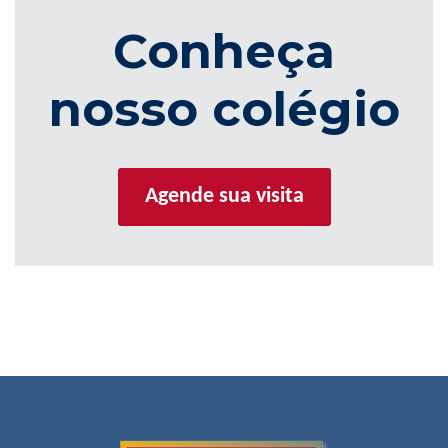
Conheça
nosso colégio
Agende sua visita