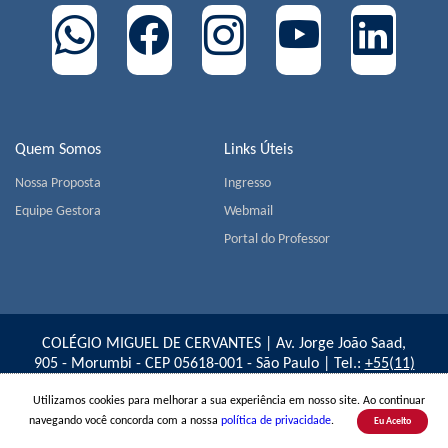
Quem Somos
Links Úteis
Nossa Proposta
Ingresso
Equipe Gestora
Webmail
Portal do Professor
COLÉGIO MIGUEL DE CERVANTES | Av. Jorge João Saad,
905 - Morumbi - CEP 05618-001 - São Paulo | Tel.:
+55(11)
3779-1800
Utilizamos cookies para melhorar a sua experiência em nosso site. Ao continuar
navegando você concorda com a nossa
política de privacidade
.
Eu Aceito