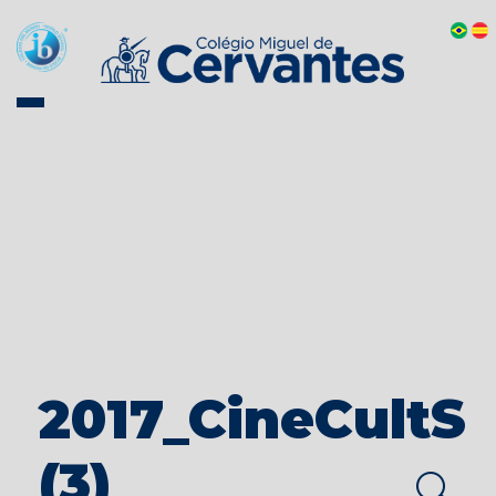
2017_CineCultS
(3)