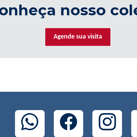
onheça nosso col
Agende sua visita