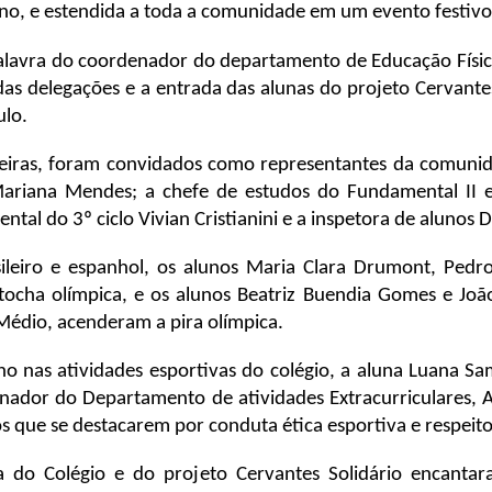
 ano, e estendida a toda a comunidade em um evento festivo
alavra do coordenador do departamento de Educação Físic
das delegações e a entrada das alunas do projeto Cervantes
ulo.
eiras, foram convidados como representantes da comunida
Mariana Mendes; a chefe de estudos do Fundamental II e
tal do 3º ciclo Vivian Cristianini e a inspetora de alunos 
leiro e espanhol, os alunos Maria Clara Drumont, Pedro A
ocha olímpica, e os alunos Beatriz Buendia Gomes e Joã
Médio, acenderam a pira olímpica.
nas atividades esportivas do colégio, a aluna Luana Sam
nador do Departamento de atividades Extracurriculares, An
 que se destacarem por conduta ética esportiva e respeito 
a do Colégio e do projeto Cervantes Solidário encant