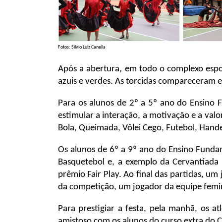
Fotos: Silvio Luiz Canella
Após a abertura, em todo o complexo espor
azuis e verdes. As torcidas compareceram 
Para os alunos de 2º a 5º ano do Ensino 
estimular a interação, a motivação e a val
Bola, Queimada, Vôlei Cego, Futebol, Hande
Os alunos de 6º a 9º ano do Ensino Fundam
Basquetebol e, a exemplo da Cervantíada
prêmio Fair Play. Ao final das partidas, u
da competição, um jogador da equipe femin
Para prestigiar a festa, pela manhã, os 
amistoso com os alunos do curso extra do C