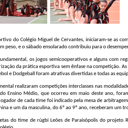
tivo do Colégio Miguel de Cervantes, iniciaram-se as co
em peso, e o sábado ensolarado contribuiu para o desempen
Fundamental, os jogos semicooperativos e alguns com reg
orização da prática esportiva sem ênfase na competição. As
bol e Dodgeball foram atrativas divertidas e todas as equ
ental realizaram competições interclasses nas modalidade
 do Ensino Médio, que ocorreu em maio deste ano, fora
m jogador de cada time foi indicado pela mesa de arbitragem
ina e um da masculina, do 6º ao 9º ano, receberam um tr
atletas do time de rúgbi Leões de Paraisópolis do proje
olégio.