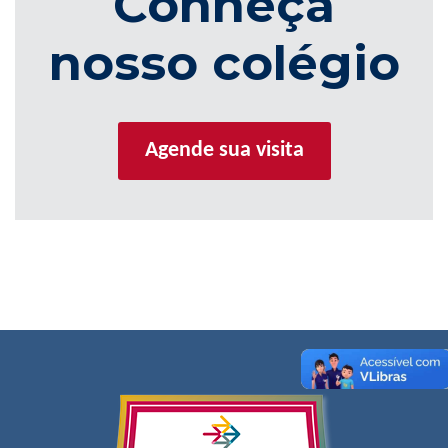
Conheça
nosso colégio
Agende sua visita