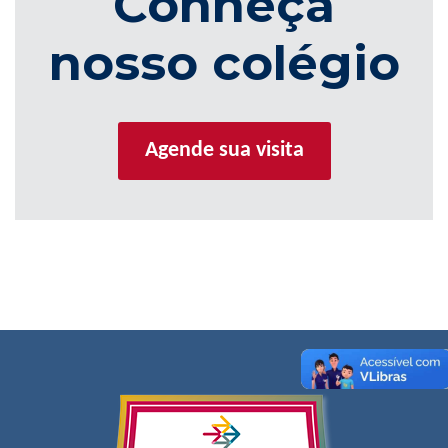
Conheça
nosso colégio
Agende sua visita