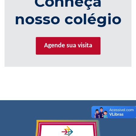
Conheça
nosso colégio
Agende sua visita