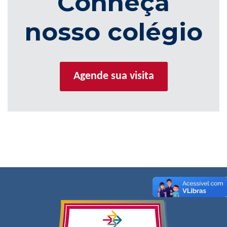
Conheça
nosso colégio
Agende sua visita