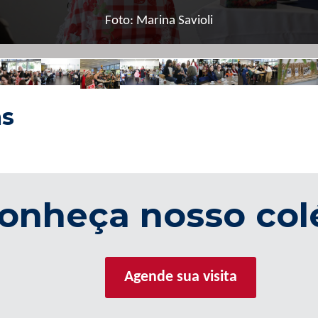
Foto: Marina Savioli
as
onheça nosso col
Agende sua visita