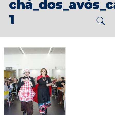
chá_dos_avós_c
1