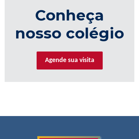
Conheça
nosso colégio
Agende sua visita