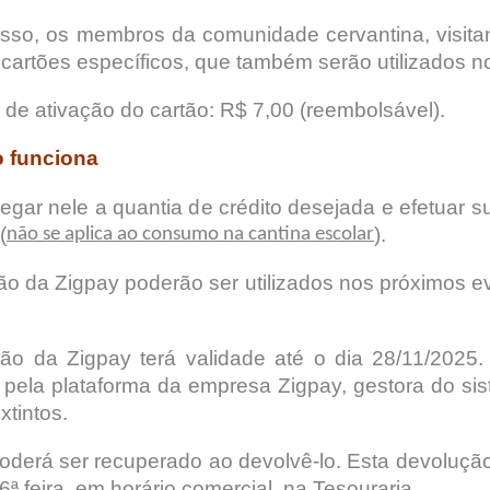
isso, os membros da comunidade cervantina, visita
r cartões específicos, que também serão utilizados 
 de ativação do cartão: R$ 7,00 (reembolsável).
 funciona
regar nele a quantia de crédito desejada e efetuar 
(
).
não se aplica ao consumo na cantina escolar
ão da Zigpay poderão ser utilizados nos próximos e
o da Zigpay terá validade até o dia 28/11/2025.
 pela plataforma da empresa Zigpay, gestora do si
xtintos.
oderá ser recuperado ao devolvê-lo. Esta devoluçã
 6ª feira, em horário comercial, na Tesouraria.