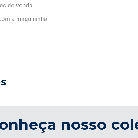
os de venda
 com a maquininha
as
onheça nosso col