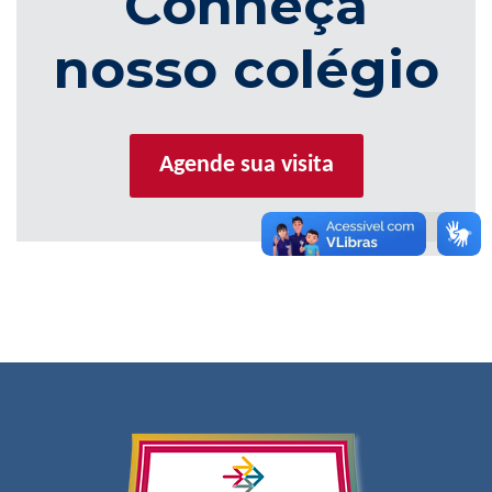
Conheça
nosso colégio
Agende sua visita