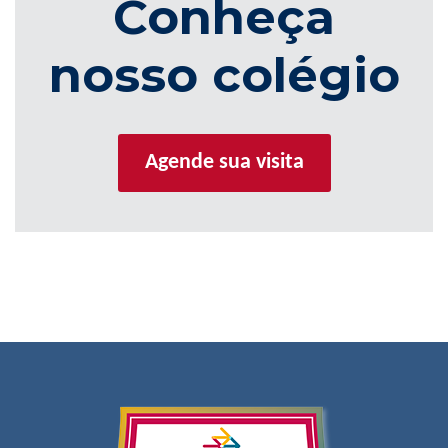
Conheça
nosso colégio
Agende sua visita