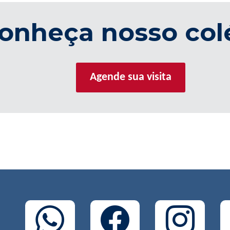
onheça nosso col
Agende sua visita