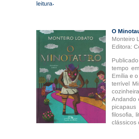
leitura
.
O Minota
Monteiro L
Editora: 
Publicad
tempo emp
Emília e 
terrível 
cozinheir
Andando e
picapaus 
filosofia
clássicos 