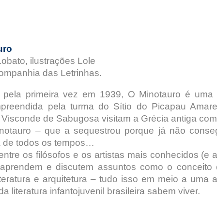
uro
obato, ilustrações Lole
Companhia das Letrinhas.
o pela primeira vez em 1939, O Minotauro é um
reendida pela turma do Sítio do Picapau Amarel
o Visconde de Sabugosa visitam a Grécia antiga com
Minotauro – que a sequestrou porque já não cons
a de todos os tempos…
ntre os filósofos e os artistas mais conhecidos (e 
aprendem e discutem assuntos como o conceito d
, literatura e arquitetura – tudo isso em meio a u
da literatura infantojuvenil brasileira sabem viver.