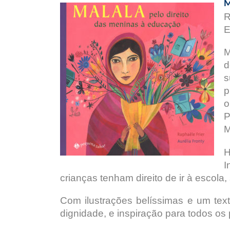
M
R
E
M
d
s
p
o
P
M
H
I
crianças tenham direito de ir à escol
Com ilustrações belíssimas e um tex
dignidade, e inspiração para todos os