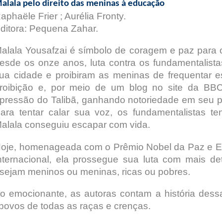
alala pelo direito das meninas à educação
aphaële Frier ; Aurélia Fronty.
ditora: Pequena Zahar.
alala Yousafzai é símbolo de coragem e paz para
esde os onze anos, luta contra os fundamentalista
ua cidade e proibiram as meninas de frequentar es
roibição e, por meio de um blog no site da BB
pressão do Talibã, ganhando notoriedade em seu pa
ara tentar calar sua voz, os fundamentalistas ten
alala conseguiu escapar com vida.
oje, homenageada com o Prêmio Nobel da Paz e Em
nternacional, ela prossegue sua luta com mais d
a, sejam meninos ou meninas, ricas ou pobres.
to emocionante, as autoras contam a história dess
 povos de todas as raças e crenças.