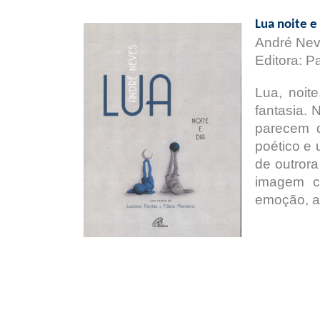
Lua noite e
André Nev
Editora: P
Lua, noit
fantasia. 
parecem d
poético e 
de outrora
imagem c
emoção, ap