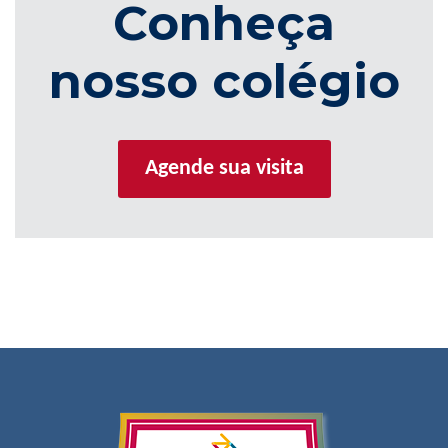
Conheça
nosso colégio
Agende sua visita