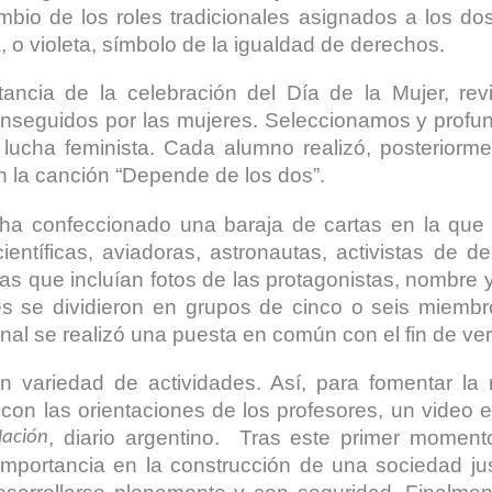
ambio de los roles tradicionales asignados a los d
a, o violeta, símbolo de la igualdad de derechos.
ancia de la celebración del Día de la Mujer, revi
seguidos por las mujeres. Seleccionamos y profun
ucha feminista. Cada alumno realizó, posteriorment
n la canción “Depende de los dos”.
 ha confeccionado una baraja de cartas en la qu
(científicas, aviadoras, astronautas, activistas de d
ías que incluían fotos de las protagonistas, nombre 
ses se dividieron en grupos de cinco o seis miembr
final se realizó una puesta en común con el fin de ve
variedad de actividades. Así, para fomentar la r
con las orientaciones de los profesores, un video e
, diario argentino. Tras este primer momento,
Nación
importancia en la construcción de una sociedad just