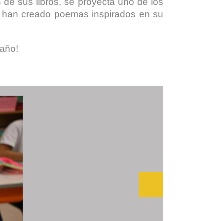
de sus libros, se proyecta uno de los
º han creado poemas inspirados en su
 año!