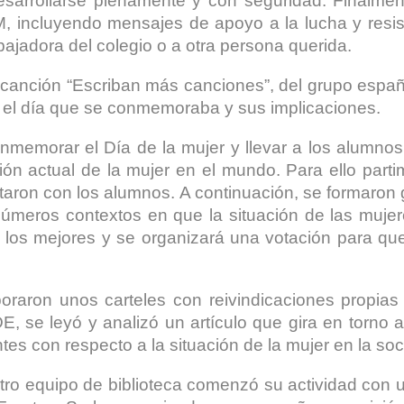
arrollarse plenamente y con seguridad. Finalmente
8M, incluyendo mensajes de apoyo a la lucha y resis
bajadora del colegio o a otra persona querida.
 canción “Escriban más canciones”, del grupo españo
e el día que se conmemoraba y sus implicaciones.
nmemorar el Día de la mujer y llevar a los alumnos 
ación actual de la mujer en el mundo. Para ello par
aron con los alumnos. A continuación, se formaron g
úmeros contextos en que la situación de las muje
 los mejores y se organizará una votación para que
raron unos carteles con reivindicaciones propias 
, se leyó y analizó un artículo que gira en torno a
es con respecto a la situación de la mujer en la soc
tro equipo de biblioteca comenzó su actividad con un