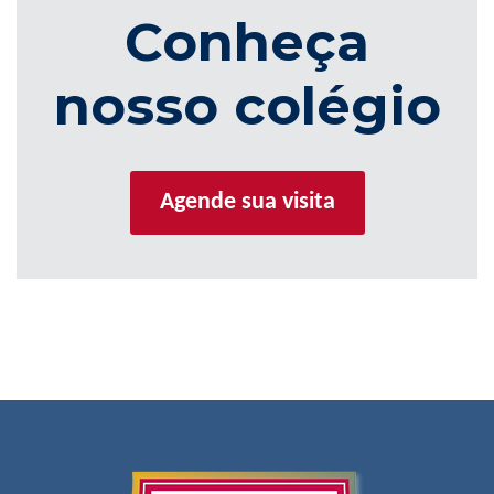
Conheça
nosso colégio
Agende sua visita