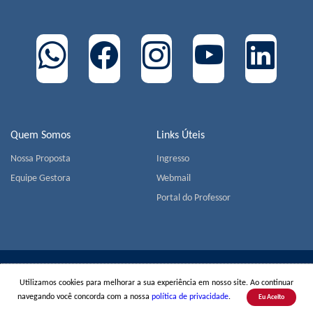
Quem Somos
Links Úteis
Nossa Proposta
Ingresso
Equipe Gestora
Webmail
Portal do Professor
COLÉGIO MIGUEL DE CERVANTES | Av. Jorge João Saad,
Utilizamos cookies para melhorar a sua experiência em nosso site. Ao continuar
905 - Morumbi - CEP 05618-001 - São Paulo | Tel.:
+55(11)
navegando você concorda com a nossa
política de privacidade
.
Eu Aceito
3779-1800