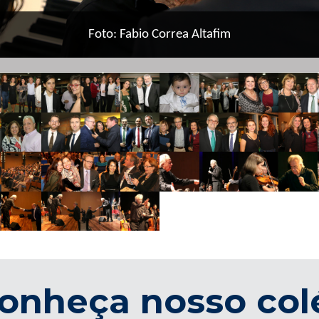
Foto: Fabio Correa Altafim
onheça nosso col