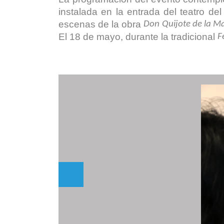
instalada en la entrada del teatro 
escenas de la obra
Don Quijote de la M
El 18 de mayo, durante la tradicional
F