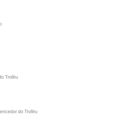
no
do Troféu
 Vencedor do Troféu