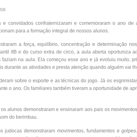
018.
os e convidados confraternizaram e comemoraram o ano de 
rcionam para a formação integral de nossos alunos.
straram a força, equilíbrio, concentração e determinação n
antil IIB e do curso extra de circo, a aula aberta oportuniza
 faziam na aula. Ela começou esse ano e já evoluiu muito, pr
s durante as atividades e presta atenção quando alguém vai lhe
deram sobre o esporte e as técnicas do jogo. Já os esgrimist
ante o ano. Os familiares também tiveram a oportunidade de ap
, os alunos demonstraram e ensinaram aos pais os movimentos e
 som do berimbau.
os judocas demonstraram movimentos, fundamentos e golpes.