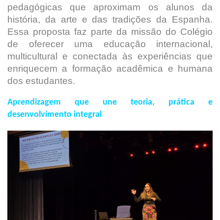
pedagógicas que aproximam os alunos da
história, da arte e das tradições da Espanha.
Essa proposta faz parte da missão do Colégio
de oferecer uma educação internacional,
multicultural e conectada às experiências que
enriquecem a formação acadêmica e humana
dos estudantes.
Aprendizagem que une teoria, prática e
desenvolvimento integral