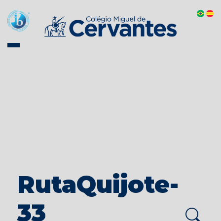
RutaQuijote-
33