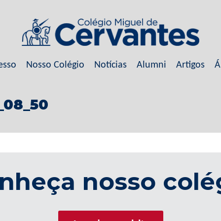
esso
Nosso Colégio
Notícias
Alumni
Artigos
Á
_08_50
nheça nosso colé