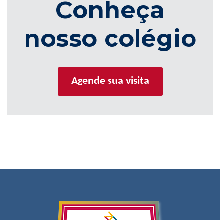
Conheça
nosso colégio
Agende sua visita